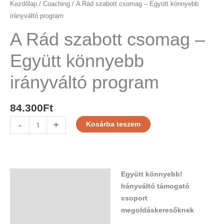
Kezdőlap
/
Coaching
/ A Rád szabott csomag – Együtt könnyebb
irányváltó program
A Rád szabott csomag –
Együtt könnyebb
irányváltó program
84.300
Ft
-
+
Kosárba teszem
Együtt könnyebb!
Leírás
Irányváltó támogató
Vélemények (0)
csoport
megoldáskeresőknek​