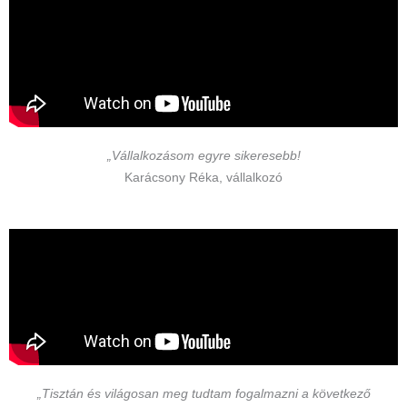
„Vállalkozásom egyre sikeresebb!
Karácsony Réka, vállalkozó
„Tisztán és világosan meg tudtam fogalmazni a következő