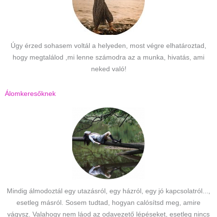
Úgy érzed sohasem voltál a helyeden, most végre elhatároztad,
hogy megtalálod ,mi lenne számodra az a munka, hivatás, ami
neked való!
Álomkeresőknek
Mindig álmodoztál egy utazásról, egy házról, egy jó kapcsolatról...,
esetleg másról. Sosem tudtad, hogyan calósítsd meg, amire
vágysz. Valahogy nem láod az odavezető lépéseket, esetleg nincs