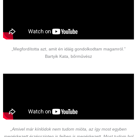
„Megfordította azt, amit én idáig gondolkodtam magamról.”
Bartyik Kata, bőrművész
„Amivel már kínlódok nem tudom mióta, az így most egyben
megérkezett érzésszinten is fejben is megérkezett. Most tudom hol