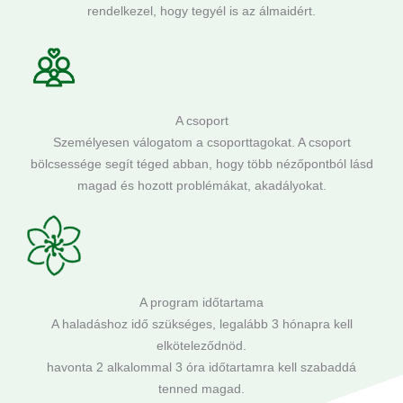
rendelkezel, hogy tegyél is az álmaidért.
A csoport
Személyesen válogatom a csoporttagokat. A csoport
bölcsessége segít téged abban, hogy több nézőpontból lásd
magad és hozott problémákat, akadályokat.
A program időtartama
A haladáshoz idő szükséges, legalább 3 hónapra kell
elköteleződnöd.
havonta 2 alkalommal 3 óra időtartamra kell szabaddá
tenned magad.