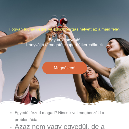
Hogyan tudnál végre haladni toporgás helyett az álmaid felé?
Együtt könnyebb!
Irányváltó támogató csoport útkeresőknek
Megnézem!
Egyedül érzed magad? Nincs kivel megbeszéld a
problémáidat…
Azaz nem vagy egyedül, de a