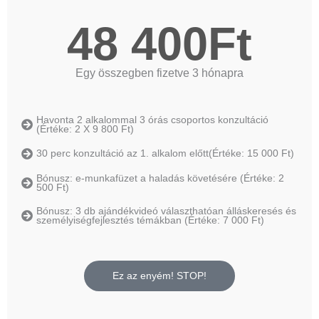
48 400Ft
Egy összegben fizetve 3 hónapra
Havonta 2 alkalommal 3 órás csoportos konzultáció
(Értéke: 2 X 9 800 Ft)
30 perc konzultáció az 1. alkalom előtt(Értéke: 15 000 Ft)
Bónusz: e-munkafüzet a haladás követésére (Értéke: 2
500 Ft)
Bónusz: 3 db ajándékvideó választhatóan álláskeresés és
személyiségfejlesztés témákban (Értéke: 7 000 Ft)
Ez az enyém! STOP!