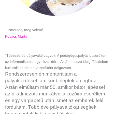
Ismerkedj meg velem!
Kovács Márta
“Többszörös pályaváltó vagyok. A pedagóguspályát lecseréltem
az informatikusira egy rövid időre. Aztán hosszú ideig főállásban
kulturális területen vezetőként dolgoztam.
Rendszeresen én mentoráltam a
pályakezdőket, amikor beléptek a céghez.
Aztán elmúltam már 50, amikor bátor lépéssel
az alkalmazotti munkát
vállalkozóira cseréltem
és egy vargabetű után ismét az emberek felé
fordultam. Több éve pályaváltókat segítek,
hogy megtalálják a saját útjukat.