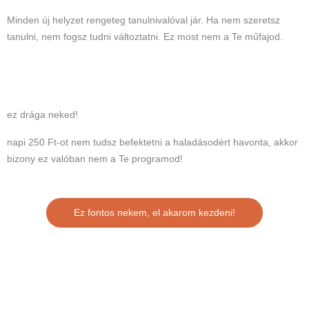
Minden új helyzet rengeteg tanulnivalóval jár. Ha nem szeretsz
tanulni, nem fogsz tudni változtatni. Ez most nem a Te műfajod.
ez drága neked!
napi 250 Ft-ot nem tudsz befektetni a haladásodért havonta, akkor
bizony ez valóban nem a Te programod!
Ez fontos nekem, el akarom kezdeni!