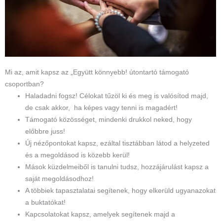
Mi az, amit kapsz az „Együtt könnyebb! útontartó támogató
csoportban?
Haladadni fogsz! Célokat tűzöl ki és meg is valósítod majd,
de csak akkor, ha képes vagy tenni is magadért!
Támogató közösséget, mindenki drukkol neked, hogy
előbbre juss!
Új nézőpontokat kapsz, ezáltal tisztábban látod a helyzeted
és a megoldásod is közebb kerül!
Mások küzdelmeiből is tanulni tudsz, hozzájárulást kapsz a
saját megoldásodhoz!
A többiek tapasztalatai segítenek, hogy elkerüld ugyanazokat
a buktatókat!
Kapcsolatokat kapsz, amelyek segítenek majd a