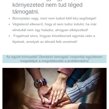
környezeted nem tud téged
támogatni.
Bizonytalan vagy, mert nem tudod kitől kérj segítséget!
Végtelenül elkeserít, hogy el sem tudsz indulni; ha már
elindultál nem úgy haladsz, ahogyan elképzelted!
Fogalmad sincs, hogyan következnek egymás után a
lépések, amelyek az álmaid felé vezetnek!
Az együtt könnyebb! Útontartó támogató csoporttal együttesen
megtaláljuk a megoldásodat a problémáidra!