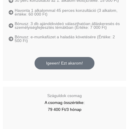
30 perc konzultáció az 1. alkalom előtt(Értéke: 15 000 Ft)
Havonta 1 alkalommal 45 perces konzultáció (3 alkalom,
értéke: 60 000 Ft)
Bónusz: 3 db ajándékvideó választhatóan álláskeresés és
személyiségfejlesztés témákban (Értéke: 7 000 Ft)
Bónusz: e-munkafüzet a haladás követésére (Értéke: 2
500 Ft)
Igeeen! Ezt akarom!
Száguldok csomag
A csomag összértéke:
79 400 Ft/3 hónap