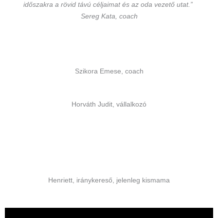
időszakra a rövid távú céljaimat és az oda vezető utat.”
Sereg Kata, coach
Szikora Emese, coach
Horváth Judit, vállalkozó
Henriett, iránykereső, jelenleg kismama