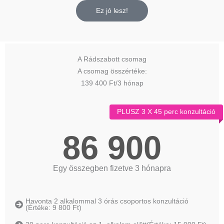
Ez jó lesz!
A Rádszabott csomag
A csomag összértéke:
139 400 Ft/3 hónap
PLUSZ 3 X 45 perc konzultáció
86 900
Egy összegben fizetve 3 hónapra
Havonta 2 alkalommal 3 órás csoportos konzultáció
(Értéke: 9 800 Ft)