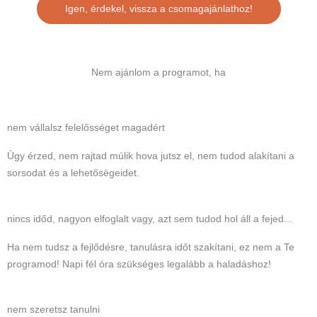
Igen, érdekel, vissza a csomagajánlathoz!
Nem ajánlom a programot, ha
nem vállalsz felelősséget magadért
Úgy érzed, nem rajtad múlik hova jutsz el, nem tudod alakítani a
sorsodat és a lehetőségeidet.
nincs időd, nagyon elfoglalt vagy, azt sem tudod hol áll a fejed...
Ha nem tudsz a fejlődésre, tanulásra időt szakítani, ez nem a Te
programod! Napi fél óra szükséges legalább a haladáshoz!
nem szeretsz tanulni