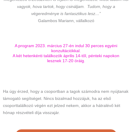
vagyok, hova tartok, hogy csináljam. Tudom, hogy a
végeredménye is fantasztikus lesz…”
Galambos Mariann, vállalkozó
A program 2023. március 27-én indul 30 perces egyéni
konzultációkkal.
A két hetenkénti találkozók április 14-től, pénteki napokon
lesznek 17-20 óráig.
Ha úgy érzed, hogy a csoportban a tagok számodra nem nyújtanak
támogató segítséget. Nincs bizalmad hozzájuk, ha az első
csoporttalálkozó végén ezt jelzed nekem, akkor a hátralévő két
hónap részvételi díja visszajár.