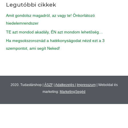
Legutóbbi cikkek
c
h
Amit gondolsz magadról, az vagy te! Önkorlátozó
f
hiedelemrendszer
o
TE azt mondod akadály, ÉN azt mondom lehetőség…
r
Ha megsokszoroznád a hatékonyságodat nézd ezt a 3
:
szempontot, ami segít Neked!
2020. Tudastárshop |
ÁSZF
|
Adatkezelés
|
Impresszum
| Weboldal és
marketing:
MarketingSegéd