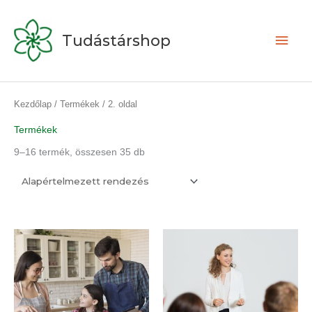
Skip
Main
to
Tudástárshop
content
Men
Kezdőlap
/
Termékek
/ 2. oldal
Termékek
9–16 termék, összesen 35 db