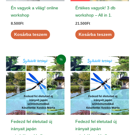
Én vagyok a világ! online
Értékes vagyok! 3 db
workshop
workshop – All in 1.
8.500
Ft
21.500
Ft
Kosárba teszem
Kosárba teszem
Original
Current
%
price
price
was:
is:
8.900Ft.
2.500Ft.
Fedezd fel életutad új
Fedezd fel életutad új
irányait japán
irányait japán