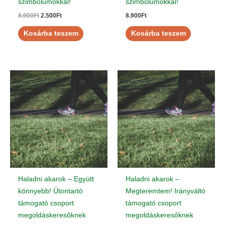
szimbólumokkal!
szimbólumokkal!
8.900
Ft
2.500
Ft
8.900
Ft
Kosárba teszem
Kosárba teszem
Haladni akarok – Együtt
Haladni akarok –
könnyebb! Útontartó
Megteremtem! Irányváltó
támogató csoport
támogató csoport
megoldáskeresőknek
megoldáskeresőknek