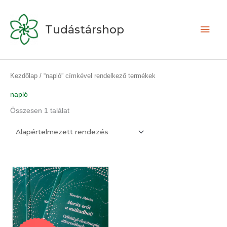
Skip
Main
to
Tudástárshop
content
Men
Kezdőlap
/ “napló” címkével rendelkező termékek
napló
Összesen 1 találat