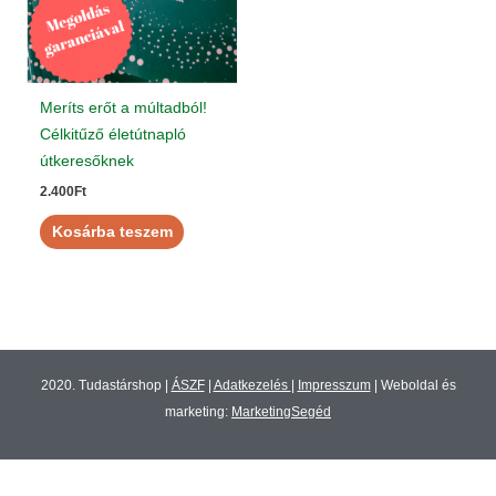
Meríts erőt a múltadból!
Célkitűző életútnapló
útkeresőknek
2.400
Ft
Kosárba teszem
2020. Tudastárshop |
ÁSZF
|
Adatkezelés
|
Impresszum
| Weboldal és
marketing:
MarketingSegéd