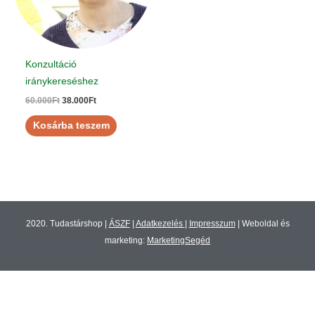
Konzultáció
iránykereséshez
60.000
Ft
38.000
Ft
Kosárba teszem
2020. Tudastárshop |
ÁSZF
|
Adatkezelés
|
Impresszum
| Weboldal és
marketing:
MarketingSegéd