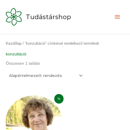
Skip
Main
to
Tudástárshop
content
Men
Kezdőlap
/ “konzultáció” címkével rendelkező termékek
konzultáció
Összesen 1 találat
Original
Current
%
price
price
was:
is:
60.000Ft.
38.000Ft.