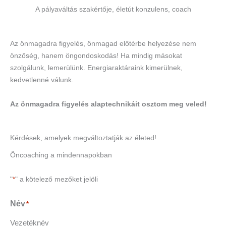
A pályaváltás szakértője, életút konzulens, coach
Az önmagadra figyelés, önmagad előtérbe helyezése nem
önzőség, hanem öngondoskodás! Ha mindig másokat
szolgálunk, lemerülünk. Energiaraktáraink kimerülnek,
kedvetlenné válunk.
Az önmagadra figyelés alaptechnikáit osztom meg veled!
Kérdések, amelyek megváltoztatják az életed!
Öncoaching a mindennapokban
"
*
" a kötelező mezőket jelöli
Név
*
Vezetéknév